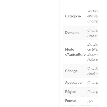
vin, Vin
Catégorie
effervescent,
Champagne
Champagne
Domaine
Fleury
Bio, Bio
Mode
certifié,
d’Agriculture
Biodynamie,
Nature
Chardonnay,
Cépage
Pinot noir
Appellation
Champagne
Région
Champagne
Format
75cl