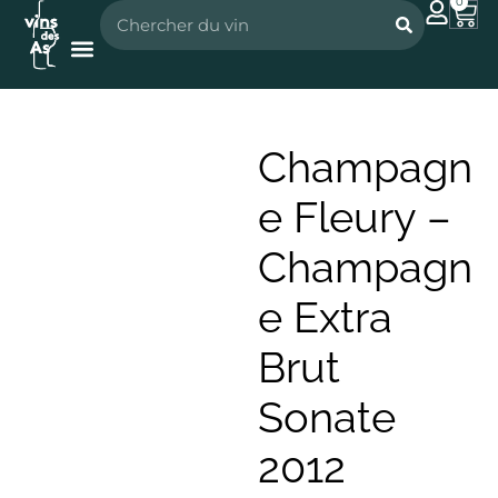
0
Nos vignerons
Nos spiritueux
Champagn
e Fleury –
Champagn
e Extra
Brut
Sonate
2012