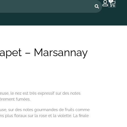
0
apet – Marsannay
euse, le nez est très expressif sur des notes
égèrement fumées.
euse, sur des notes gourmandes de fruits comme
plus floraux sur la rose et la violette. La finale