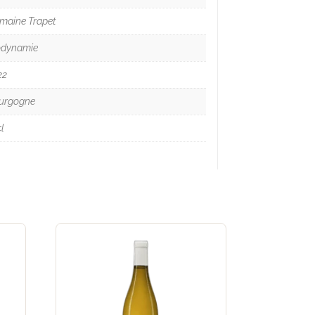
maine Trapet
odynamie
22
urgogne
l