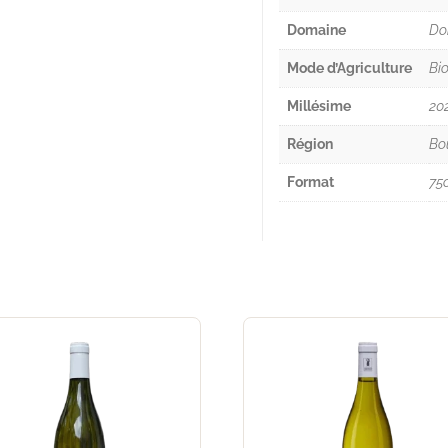
Domaine
Do
Mode d’Agriculture
Bi
Millésime
20
Région
Bo
Format
75c