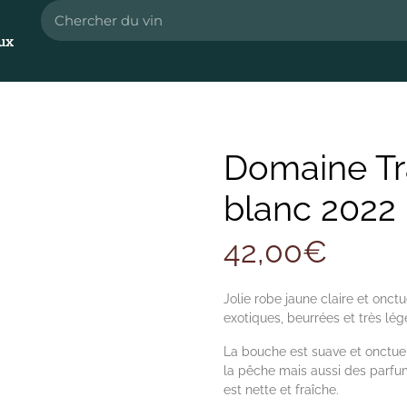
ux
Domaine Tr
blanc 2022
42,00
€
Jolie robe jaune claire et onctu
exotiques, beurrées et très l
La bouche est suave et onctu
la pêche mais aussi des parfums 
est nette et fraîche.