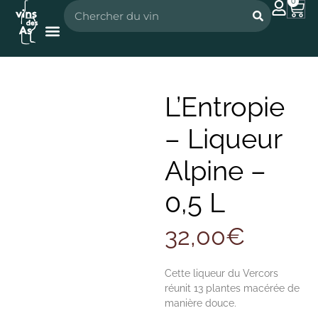
0
Nos vignerons
Nos spiritueux
L’Entropie
– Liqueur
Alpine –
0,5 L
32,00
€
Cette liqueur du Vercors
réunit 13 plantes macérée de
manière douce.