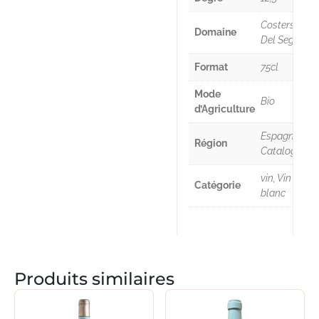
Costers
Domaine
Del Segre
Format
75cl
Mode
Bio
d’Agriculture
Espagne :
Région
Catalogne
vin, Vin
Catégorie
blanc
Produits similaires