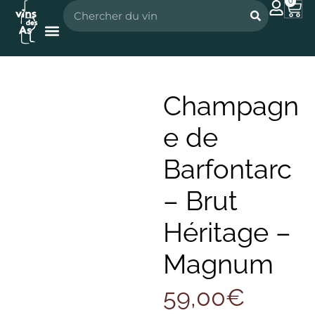
0
Nos vignerons
Nos spiritueux
Champagn
e de
Barfontarc
– Brut
Héritage –
Magnum
59,00
€