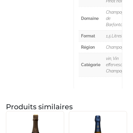
Pinot noir
Champagne
Domaine
de
Barfontarc
Format
1,5 Litres
Région
Champagne
vin, Vin
Catégorie
effervescent,
Champagne
Produits similaires